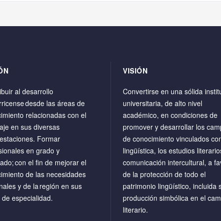
ÓN
VISIÓN
buir al desarrollo
Convertirse en una sólida instit
rricense desde las áreas de
universitaria, de alto nivel
imiento relacionadas con el
académico, en condiciones de
aje en sus diversas
promover y desarrollar los ca
estaciones. Formar
de conocimiento vinculados con
sionales en grado y
lingüística, los estudios literario
ado; con el fin de mejorar el
comunicación intercultural, a fa
imiento de las necesidades
de la protección de todo el
nales y de la región en sus
patrimonio lingüístico, incluida 
 de especialidad.
producción simbólica en el ca
literario.