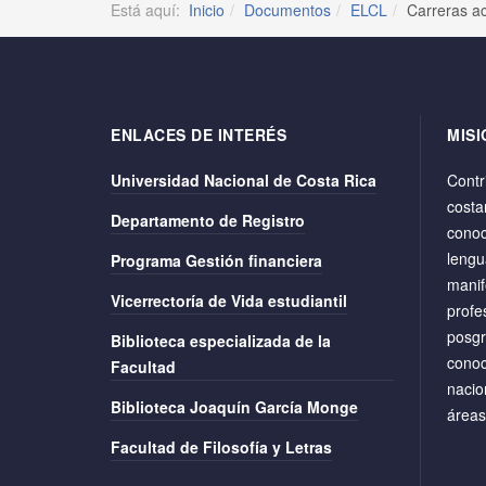
Está aquí:
Inicio
Documentos
ELCL
Carreras a
ENLACES DE INTERÉS
MISI
Universidad Nacional de Costa Rica
Contri
costa
Departamento de Registro
conoc
lengu
Programa Gestión financiera
manif
Vicerrectoría de Vida estudiantil
profe
posgr
Biblioteca especializada de la
conoc
Facultad
nacio
Biblioteca Joaquín García Monge
áreas
Facultad de Filosofía y Letras