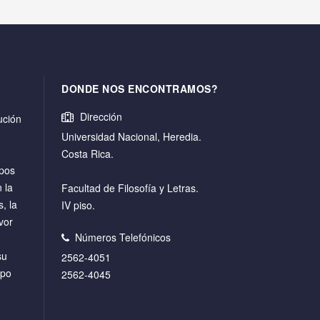
DONDE NOS ENCONTRAMOS?
Dirección
ución
Universidad Nacional, Heredia.
Costa Rica.
mpos
 la
Facultad de Filosofía y Letras.
s, la
IV piso.
vor
Números Telefónicos
su
2562-4051
mpo
2562-4045