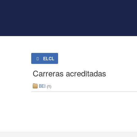
ELCL
Carreras acreditadas
BEI
(1)