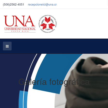
(506)2562-4051
recepcionelcl@una.cr
Galería fotográfica