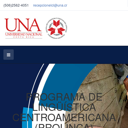
(506)2562-4051
recepcionelcl@una.cr
PROGRAMA DE
LINGÜÍSTICA
CENTROAMERICANA
(PROLINCA)