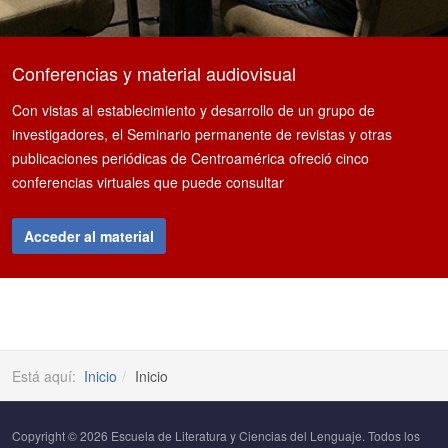
Conferencias y material audiovisual
Con vistas al establecimiento y desarrollo de un grupo de
investigadores, el Seminario permanente de revistas y otras
publicaciones periódicas de Centroamérica ofreció cinco
conferencias virtuales que puede consultar
Acceder al material
Está aquí:
Inicio
Inicio
Copyright © 2026 Escuela de Literatura y Ciencias del Lenguaje. Todos los